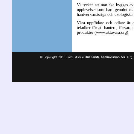
Vi tycker att mat ska byggas av 
upplevelser som bara genuint mat
hantverksmässiga och ekologiska pr
Våra uppfödare och odlare är a
tekniker för att hantera, förvara 
produkter (www.aktavara.org).
© Copyright 2013 Produktserie
Due Santi, Kommvission AB
, Org