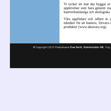
Vi tycker att mat ska byggas av 
upplevelser som bara genuint mat
hantverksmässiga och ekologiska pr
Våra uppfödare och odlare är a
tekniker för att hantera, förvara 
produkter (www.aktavara.org).
© Copyright 2013 Produktserie
Due Santi, Kommvission AB
, Org